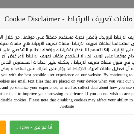
عريف الارتباط - Cookie Disclaimer
ف الارتباط لتزويدك بأفضل تجربة مستخدم ممكنة على موقعنا. من خلال ا
متجر
عرض خاص - باقات
*تخفيضات كبرى*
تتبع طلبك
ى استخدامنا لملفات تعريف الارتباط. ملفات تعريف الارتباط هي ملفات نصي
على الإنترنت. إنها تسمح لنا بتذكر تفضيلاتك وإضفاء الطابع الشخصي على تج
دام موقعنا على الويب. نحن لا نستخدم ملفات تعريف الارتباط لأي غرض آخر 
رغب في قبول ملفات تعريف الارتباط ، يمكنك تغيير إعدادات المستعرض الخاص
ظة أن تعطيل ملفات تعريف الارتباط قد يؤثر على قدرتك على استخدام بعض ا
you with the best possible user experience on our website. By continuing to 
ookies are small text files that are placed on your device when you visit our 
سب:
 and personalize your experience, as well as collect data about how you use 
other than to improve your browsing experience. If you do not wish to accep
 disable cookies. Please note that disabling cookies may affect your ability to
website.
24 %off
12 %off
أنا موافق - I agree