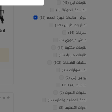
طابعات ليزر (41)
الماسحة الضوئية (5)
بلوتر - طابعات كبيرة الحجم (12)
أحبار وخراطيش (121)
محركات (14)
فلاش ميموري (8)
طابعات مكتبية (34)
طابعات منزلية (15)
منتجات الشبكات (102)
اكسسوارات (38)
يو بي إس (2)
شاشات LED (4)
مكبرات الصوت (2)
لوحة المفاتيح والفأرة (12)
أدوات التنظيف (5)