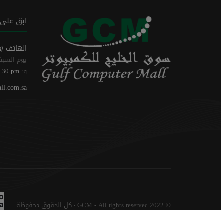
ابق على 
الهاتف @
يوم السبت
و:
0.30 pm
ll.com.sa
© 2022 GCM - All rights reserved - كل الحقوق محفوظة