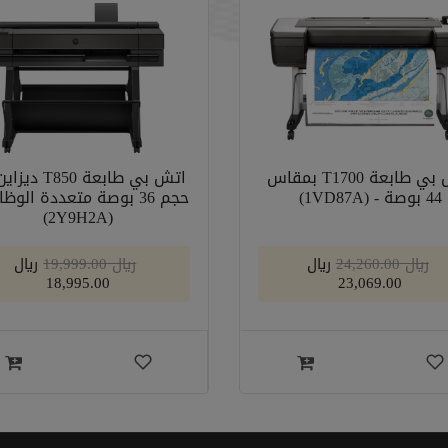
اتش بي طابعة T1700 بمقاس
اتش بي طابعة 850
44 بوصة - (1VD87A)
حجم 36 بوصة متعددة الوظ
(2Y9H2A)
﷼ 24,260.00
﷼
﷼ 19,999.00
﷼
18,995.00
23,069.00