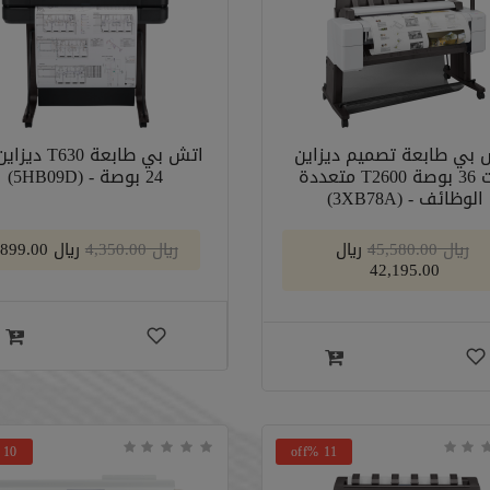
 بي طابعة تصميم ديزاين
اتش بي طابعة 630
جيت 36 بوصة T2600 متعددة
24 بوصة - (5HB09D)
الوظائف - (3XB78A)
﷼ 45,580.00
﷼
﷼ 4,350.00
﷼ 3,899.00
42,195.00
10 %off
11 %off