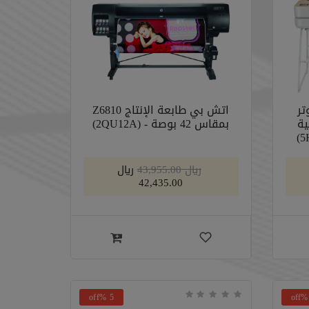
تر
اتش بي طابعة الإنتاج Z6810
ية
بمقاس 42 بوصة - (2QU12A)
﷼ 43,955.00
﷼
42,435.00
5 %off