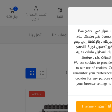
0
تسجيل الدخول /
مواقعنا
اللغة
﷼ 0.00
تسجيل
لاستمرار في تصفح هذا
قائمة الرغبات
معلومات عنا
اتصل بنا
ة صغيرة يتم وضعها على
ربتك ، بالإضافة إلى جمع
غير تحسين تجربة التصفح
 بك لتعطيل ملفات تعريف
لميزات على موقعنا.
We use cookies to provide 
to our use of cookies. C
عرض:
صفحة 1 من 1
remember your preferences
cookies for any purpose 
your browser settings to
2 %off
أنا أرفض - I refuse