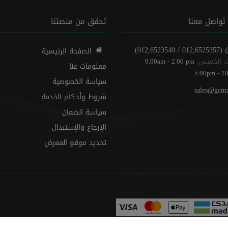
تواصل معنا
تحقق من منصتنا
(012,6525357 / 012,6523540)
الصفحة الرئيسية
، الخميس:
9.00am - 2.00 pm
معلومات عنا
5.00pm - 1
سياسة الخصوصية
sales@gcma
شروط وأحكام الخدمة
سياسة الضمان
الإرجاع والإستبدال
تحديد موقع المعرض