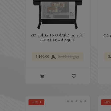
T ديزاين جت
اتش بي طابعة T630 ديزاين جت
36 بوصة - (5HB11D)
﷼ 6,495.00
﷼ 5,160.00
3 %off