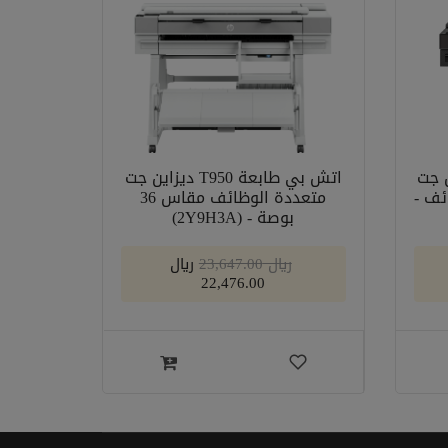
T ديزاين جت
اتش بي طابعة T950 ديزاين جت
ائف -
متعددة الوظائف مقاس 36
بوصة - (2Y9H3A)
﷼ 23,647.00
﷼
22,476.00