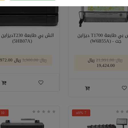
اتش بي طابعة T1700 ديزاين
اتش بي طابعة T230
جت - (W6B55A)
(5HB07A)
﷼ 21,991.00
﷼
﷼ 3,900.00
﷼ 2,972.00
19,424.00
10 %off
7 %off