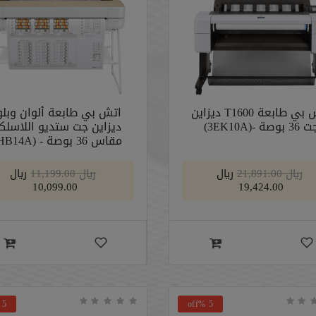
اتش بي طابعة T1600 ديزاين
اتش بي طابعة ألوان وبلو
36 بوصة -(3EK10A)
ديزاين جت ستديو اللاسلك
مقاس 36 بوصة - (5HB14A)
﷼ 21,891.00
﷼
﷼ 11,199.00
﷼
10,099.00
19,424.00
5 %off
5 %off