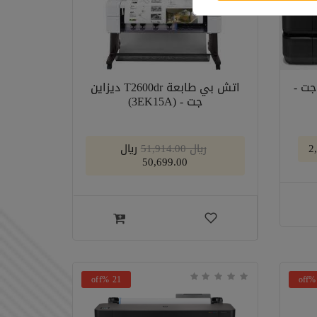
ديزاين جت -
اتش بي طابعة T2600dr ديزاين
جت - (3EK15A)
﷼ 51,914.00
﷼
50,699.00
21 %off