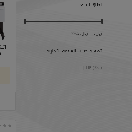
نطاق السعر
-
﷼
2
﷼
77625
تصفية حسب العلامة التجارية
جت 
HP
(293)