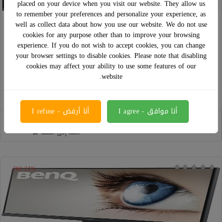
placed on your device when you visit our website. They allow us
to remember your preferences and personalize your experience, as
well as collect data about how you use our website. We do not use
cookies for any purpose other than to improve your browsing
شاشة بينكيو IPS 25 144Hz
experience. If you do not wish to accept cookies, you can change
your browser settings to disable cookies. Please note that disabling
cookies may affect your ability to use some features of our
website.
﷼ 1,965.00
﷼ 1,423.00
أنا موافق - I agree
أنا أرفض - I refuse
أضف إلى السلة
21% Off