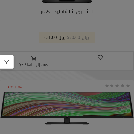
اتش بي شاشة ليد p22va
﷼ 570.00
﷼ 431.00
أضف إلى السلة
19% Off