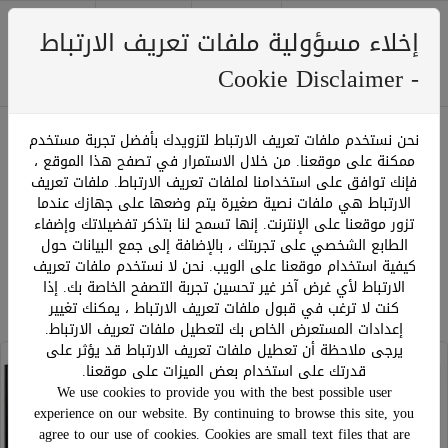
إخلاء مسؤولية ملفات تعريف الارتباط
0
Menu
﷼ 0.00
- Cookie Disclaimer
نحن نستخدم ملفات تعريف الارتباط لتزويدك بأفضل تجربة مستخدم
ممكنة على موقعنا. من خلال الاستمرار في تصفح هذا الموقع ،
ترتيب حسب:
فإنك توافق على استخدامنا لملفات تعريف الارتباط. ملفات تعريف
عرض:
صفحة 1 من 1
الارتباط هي ملفات نصية صغيرة يتم وضعها على جهازك عندما
تزور موقعنا على الإنترنت. إنها تسمح لنا بتذكر تفضيلاتك وإضفاء
الطابع الشخصي على تجربتك ، بالإضافة إلى جمع البيانات حول
كيفية استخدام موقعنا على الويب. نحن لا نستخدم ملفات تعريف
الارتباط لأي غرض آخر غير تحسين تجربة التصفح الخاصة بك. إذا
كنت لا ترغب في قبول ملفات تعريف الارتباط ، يمكنك تغيير
إعدادات المستعرض الخاص بك لتعطيل ملفات تعريف الارتباط.
يرجى ملاحظة أن تعطيل ملفات تعريف الارتباط قد يؤثر على
28% Off
قدرتك على استخدام بعض الميزات على موقعنا.
We use cookies to provide you with the best possible user
experience on our website. By continuing to browse this site, you
agree to our use of cookies. Cookies are small text files that are