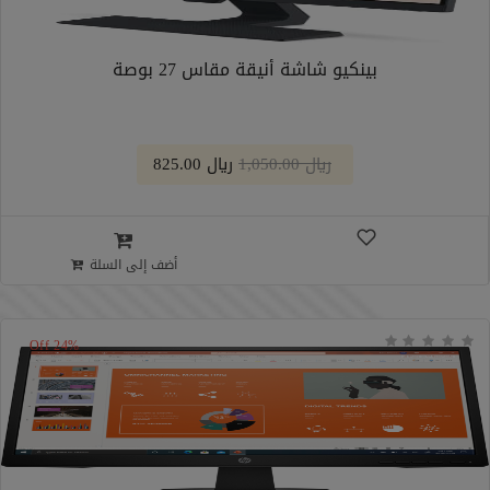
بينكيو شاشة أنيقة مقاس 27 بوصة
﷼ 1,050.00
﷼ 825.00
أضف إلى السلة
24% Off